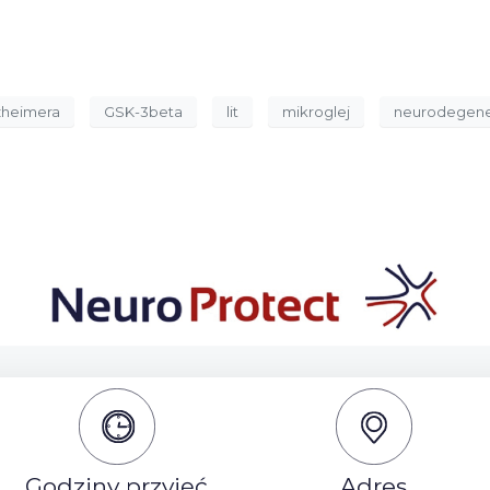
zheimera
GSK-3beta
lit
mikroglej
neurodegene
Godziny przyjęć
Adres