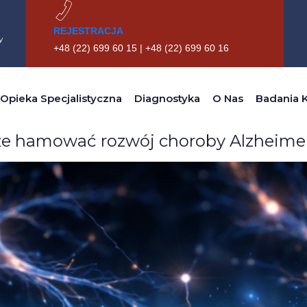
REJESTRACJA
y
+48 (22) 699 60 15 | +48 (22) 699 60 16
Tag:
GSK-3beta
Opieka Specjalistyczna
Diagnostyka
O Nas
Badania K
że hamować rozwój choroby Alzheime