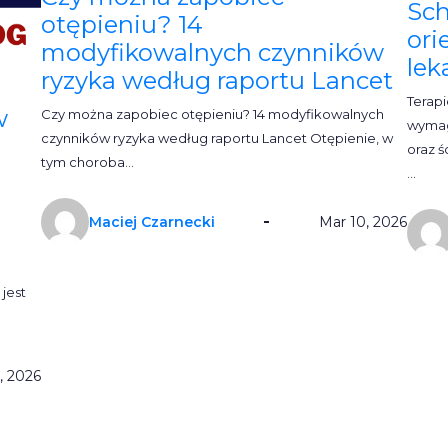
Sch
otępieniu? 14
ori
modyfikowalnych czynników
lek
ryzyka według raportu Lancet
Terap
w
Czy można zapobiec otępieniu? 14 modyfikowalnych
wymag
czynników ryzyka według raportu Lancet Otępienie, w
oraz 
tym choroba…
…
Maciej Czarnecki
Mar 10, 2026
 jest
, 2026