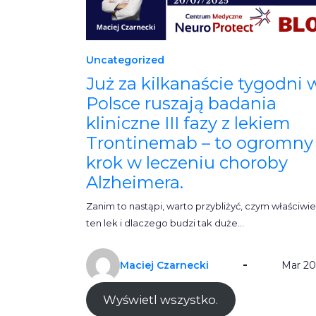
Uncategorized
Już za kilkanaście tygodni 
Polsce ruszają badania
kliniczne III fazy z lekiem
Trontinemab – to ogromny
krok w leczeniu choroby
Alzheimera.
Zanim to nastąpi, warto przybliżyć, czym właściwie
ten lek i dlaczego budzi tak duże…
Maciej Czarnecki
Mar 20
Wyświetl wszystko.