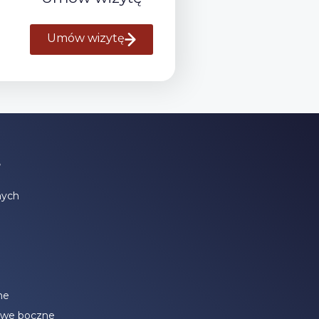
Umów wizytę
e
nych
ne
owe boczne