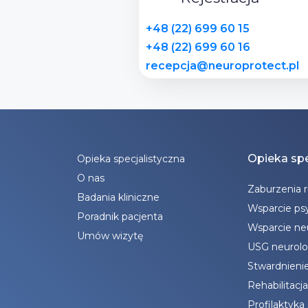
+48 (22) 699 60 15
+48 (22) 699 60 16
recepcja@neuroprotect.pl
Opieka spe
Opieka specjalistyczna
O nas
Zaburzenia 
Badania kliniczne
Wsparcie ps
Poradnik pacjenta
Wsparcie n
Umów wizytę
USG neurolo
Stwardnieni
Rehabilitacj
Profilaktyka