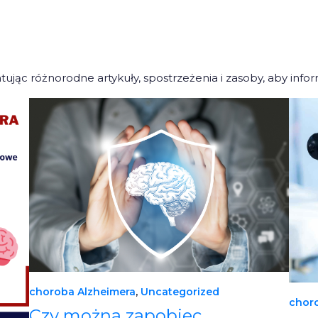
ując różnorodne artykuły, spostrzeżenia i zasoby, aby info
choroba Alzheimera
, 
Uncategorized
chor
Czy można zapobiec