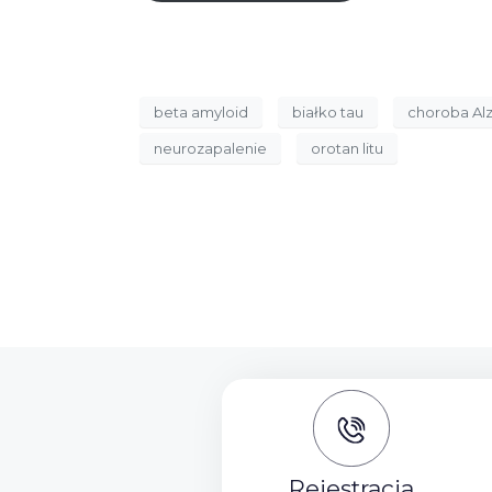
beta amyloid
białko tau
choroba Al
neurozapalenie
orotan litu
Rejestracja