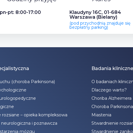
pn-pt: 8:00-17:00
Klaudyny 16C, 01-684
Warszawa (Bielany)
(pod przychodnią znajduje się
bezpłatny parking)
cjalistyczna
Badania kliniczn
ruchu (choroba Parkinsona)
O badaniach klinicz
ychologiczne
Dlaczego warto?
eurologopedyczne
Choriba Alzheimera
giczne
Choroba Parkinsona
e rozsiane – opieka kompleksowa
Miastenia
a neurologiczna i poznawcza
Stwardnienie rozsia
 starzenia mózgu
Stwardnienie zanik