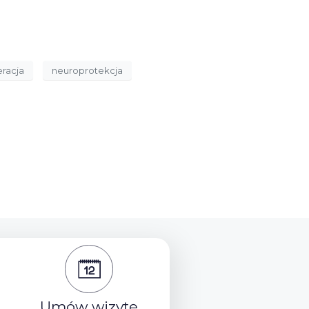
racja
neuroprotekcja
Umów wizytę