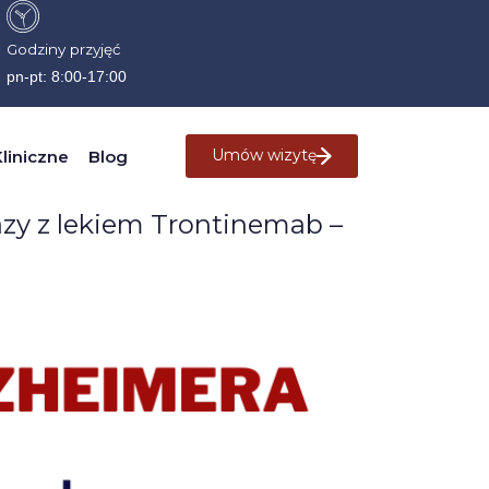
Godziny przyjęć
pn-pt: 8:00-17:00
i
Umów wizytę
liniczne
Blog
fazy z lekiem Trontinemab –