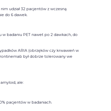
 nim udział 32 pacjentów z wczesną
nie do 6 dawek.
u w badaniu PET nawet po 2 dawkach, do
przypadków ARIA (obrzęków czy krwawień w
 Trontinemab był dobrze tolerowany we
amyloid, ale:
30% pacjentów w badaniach.