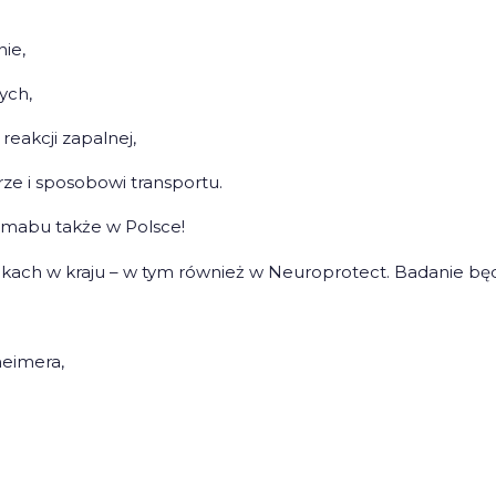
ie,
ych,
eakcji zapalnej,
rze i sposobowi transportu.
nemabu także w Polsce!
ach w kraju – w tym również w Neuroprotect. Badanie będ
heimera,