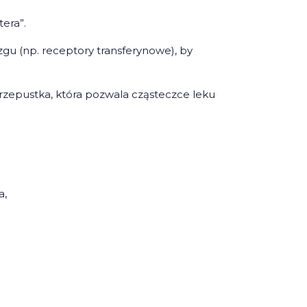
era”.
u (np. receptory transferynowe), by
 przepustka, która pozwala cząsteczce leku
a,