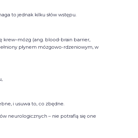
maga to jednak kilku słów wstępu.
ę krew–mózg (ang. blood-brain barrier,
ypełniony płynem mózgowo-rdzeniowym, w
u,
ebne, i usuwa to, co zbędne.
w neurologicznych – nie potrafią się one