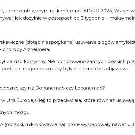
 I, zaprezentowanym na konferencji AD/PD 2024. Wzięło w
mywali lek dożylnie w odstępach co 3 tygodnie – maksymal
skawiczne (dotąd niespotykane) usuwanie złogów amyloid
k choroby Alzheimera.
był bardzo korzystny. Nie odnotowano żadnych ciężkich 
 postach a łagodne zmiany były nieliczne i bezobjawowe.
pieczniejszy niż Donanemab czy Lecanemab?
nii Europejskiej) to przeciwciała, które również usuwają 
ośnych mózgu,
 (obrzęki, mikrokrwawienia), które występowały nawet u 