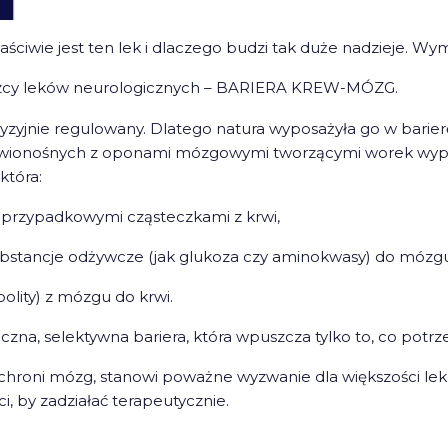
aściwie jest ten lek i dlaczego budzi tak duże nadzieje. Wy
lazcy leków neurologicznych – BARIERA KREW-MÓZG.
cyzyjnie regulowany. Dlatego natura wyposażyła go w barier
 krwionośnych z oponami mózgowymi tworzącymi worek w
która:
i przypadkowymi cząsteczkami z krwi,
substancje odżywcze (jak glukoza czy aminokwasy) do mózg
olity) z mózgu do krwi.
czna, selektywna bariera, która wpuszcza tylko to, co potrz
hroni mózg, stanowi poważne wyzwanie dla większości lekó
, by zadziałać terapeutycznie.