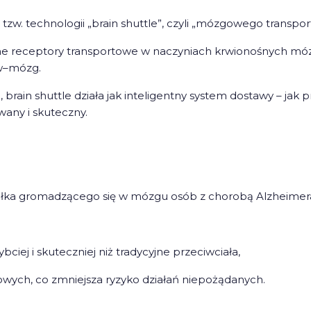
w. technologii „brain shuttle”, czyli „mózgowego transport
ne receptory transportowe w naczyniach krwionośnych mózg
ew–mózg.
 brain shuttle działa jak inteligentny system dostawy – jak
any i skuteczny.
białka gromadzącego się w mózgu osób z chorobą Alzheimer
bciej i skuteczniej niż tradycyjne przeciwciała,
owych, co zmniejsza ryzyko działań niepożądanych.