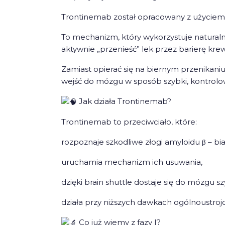
Trontinemab został opracowany z użyciem tz
To mechanizm, który wykorzystuje natural
aktywnie „przenieść” lek przez barierę kr
Zamiast opierać się na biernym przenikaniu,
wejść do mózgu w sposób szybki, kontrolow
Jak działa Trontinemab?
Trontinemab to przeciwciało, które:
rozpoznaje szkodliwe złogi amyloidu β – 
uruchamia mechanizm ich usuwania,
dzięki brain shuttle dostaje się do mózgu szy
działa przy niższych dawkach ogólnoustroj
Co już wiemy z fazy I?