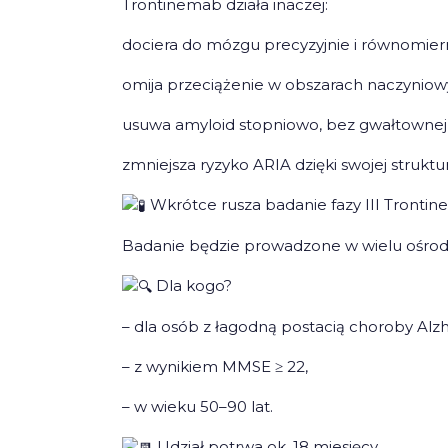
Trontinemab działa inaczej:
dociera do mózgu precyzyjnie i równomiern
omija przeciążenie w obszarach naczyniow
usuwa amyloid stopniowo, bez gwałtownej r
zmniejsza ryzyko ARIA dzięki swojej struktu
Wkrótce rusza badanie fazy III Tronti
Badanie będzie prowadzone w wielu ośrodk
Dla kogo?
– dla osób z łagodną postacią choroby Alz
– z wynikiem MMSE ≥ 22,
– w wieku 50–90 lat.
Udział potrwa ok. 18 miesięcy.