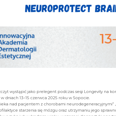
zczyt wystąpić jako prelegent podczas sesji Longevity na 
ię w dniach 13–15 czerwca 2025 roku w Sopocie.
eka nad pacjentem z chorobami neurodegeneracyjnymi” , d
profilaktyce starzenia się mózgu oraz utrzymaniu jego sprawn