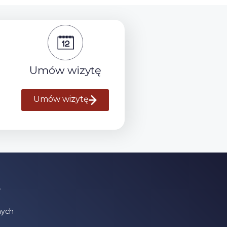
Umów wizytę
Umów wizytę
e
nych