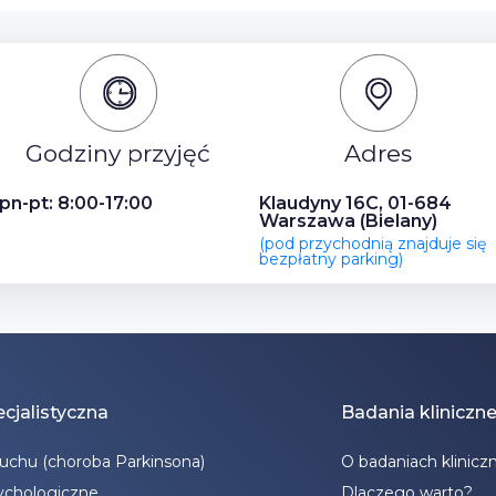
Godziny przyjęć
Adres
pn-pt: 8:00-17:00
Klaudyny 16C, 01-684
Warszawa (Bielany)
(pod przychodnią znajduje się
bezpłatny parking)
cjalistyczna
Badania kliniczn
ruchu (choroba Parkinsona)
O badaniach klinicz
ychologiczne
Dlaczego warto?