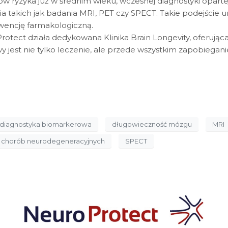
ków ryzyka już w średnim wieku, wczesnej diagnostyki opar
takich jak badania MRI, PET czy SPECT. Takie podejście 
erwencję farmakologiczną.
ct działa dedykowana Klinika Brain Longevity, oferując
wy jest nie tylko leczenie, ale przede wszystkim zapobiegani
diagnostyka biomarkerowa
długowieczność mózgu
MRI
a chorób neurodegeneracyjnych
SPECT