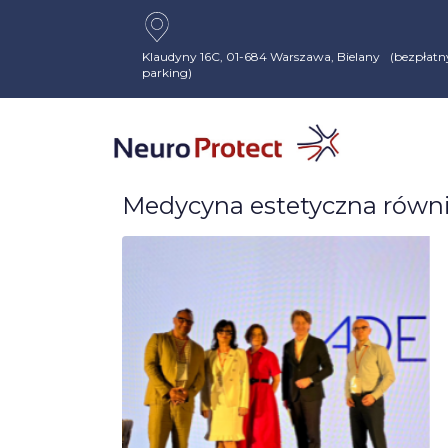
Klaudyny 16C, 01-684 Warszawa, Bielany (bezpłatn
parking)
Medycyna estetyczna równi