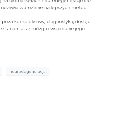
tej na biomarkerach neurodegeneracji oraz
umożliwia wdrożenie najlepszych metod
a poza kompleksową diagnostyką, dostęp
e starzeniu się mózgu i wspieranie jego
neurodegeneracja