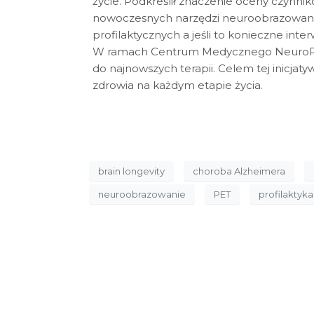
życie. Podkreślił znaczenie oceny czynni
nowoczesnych narzędzi neuroobrazowania 
profilaktycznych a jeśli to konieczne int
W ramach Centrum Medycznego NeuroProte
do najnowszych terapii. Celem tej inicjaty
zdrowia na każdym etapie życia.
brain longevity
choroba Alzheimera
neuroobrazowanie
PET
profilaktyk