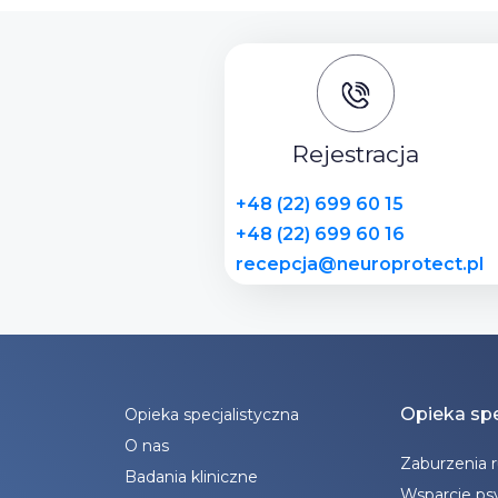
Rejestracja
+48 (22) 699 60 15
+48 (22) 699 60 16
recepcja@neuroprotect.pl
Opieka spe
Opieka specjalistyczna
O nas
Zaburzenia 
Badania kliniczne
Wsparcie ps