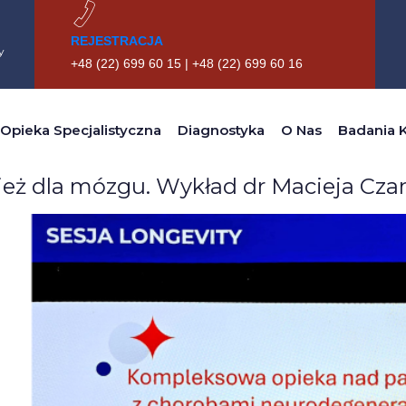
REJESTRACJA
y
+48 (22) 699 60 15 | +48 (22) 699 60 16
Tag:
MRI
Opieka Specjalistyczna
Diagnostyka
O Nas
Badania K
eż dla mózgu. Wykład dr Macieja Cza