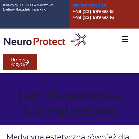
Klaudyny 16C, 01-684 Warszawa,
REJESTRACJA
Bielany (bezpłatny parking)
+48 (22) 699 60 15
+48 (22) 699 60 16
Umów
wizytę
Tag:
diagnostyka
biomarkerowa
Medycyna estetyczna również dla