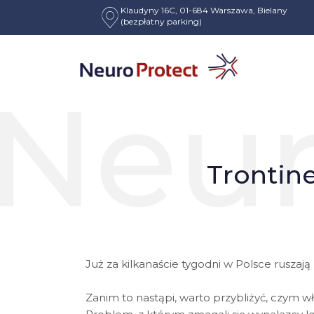
Klaudyny 16C, 01-684 Warszawa, Bielany
(bezpłatny parking)
HOME
NEUROLOG
TRONTINEMAB – NOWA NADZIEJA W LE
Poradnik pacjenta
Trontin
Już za kilkanaście tygodni w Polsce ruszaj
Zanim to nastąpi, warto przybliżyć, czym wł