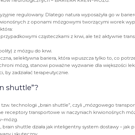
y leków neurologicznych – BARIERA KREW-MÓZG.
cyzyjnie regulowany. Dlatego natura wyposażyła go w barier
 krwionośnych z oponami mózgowymi tworzącymi worek w
która:
 przypadkowymi cząsteczkami z krwi, ale też aktywnie tra
olity) z mózgu do krwi.
czna, selektywna bariera, która wpuszcza tylko to, co potrz
hroni mózg, stanowi poważne wyzwanie dla większości lekó
, by zadziałać terapeutycznie.
n shuttle”?
w. technologii „brain shuttle”, czyli „mózgowego transport
ne receptory transportowe w naczyniach krwionośnych mózg
ew–mózg.
 brain shuttle działa jak inteligentny system dostawy – jak
any i skuteczny.