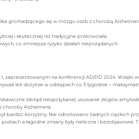
białka gromadzącego się w mózgu osób z chorobą Alzheimer
bciej i skuteczniej niż tradycyjne przeciwciała,
owych, co zmniejsza ryzyko działań niepożądanych.
 I, zaprezentowanym na konferencji AD/PD 2024. Wzięło w
mywali lek dożylnie w odstępach co 3 tygodnie – maksymal
skawiczne (dotąd niespotykane) usuwanie złogów amyloid
k choroby Alzheimera.
był bardzo korzystny. Nie odnotowano żadnych ciężkich 
 postach a łagodne zmiany były nieliczne i bezobjawowe.