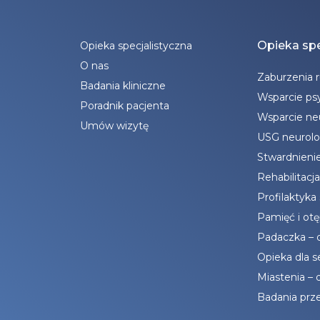
Opieka spe
Opieka specjalistyczna
O nas
Zaburzenia 
Badania kliniczne
Wsparcie ps
Poradnik pacjenta
Wsparcie n
Umów wizytę
USG neurolo
Stwardnieni
Rehabilitacj
Profilaktyka
Pamięć i otę
Padaczka – d
Opieka dla 
Miastenia – 
Badania pr