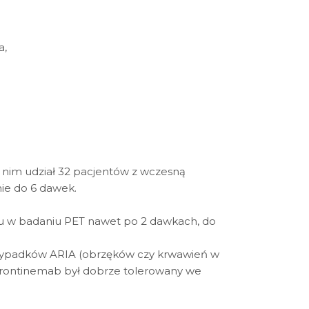
a,
 nim udział 32 pacjentów z wczesną
nie do 6 dawek.
u w badaniu PET nawet po 2 dawkach, do
przypadków ARIA (obrzęków czy krwawień w
 Trontinemab był dobrze tolerowany we