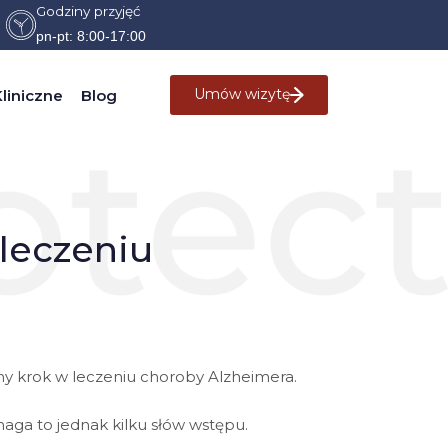
Godziny przyjęć
pn-pt: 8:00-17:00
Umów wizytę
liniczne
Blog
leczeniu
mny krok w leczeniu choroby Alzheimera.
maga to jednak kilku słów wstępu.