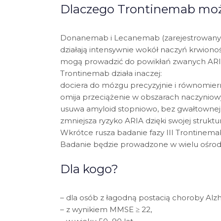
Dlaczego Trontinemab moż
Donanemab i Lecanemab (zarejestrowany w U
działają intensywnie wokół naczyń krwion
mogą prowadzić do powikłań zwanych ARIA
Trontinemab działa inaczej:
dociera do mózgu precyzyjnie i równomiern
omija przeciążenie w obszarach naczyniow
usuwa amyloid stopniowo, bez gwałtownej r
zmniejsza ryzyko ARIA dzięki swojej struktu
Wkrótce rusza badanie fazy III Trontinema
Badanie będzie prowadzone w wielu ośrodk
Dla kogo?
– dla osób z łagodną postacią choroby Alz
– z wynikiem MMSE ≥ 22,