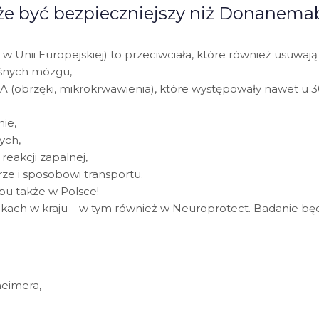
e być bezpieczniejszy niż Donanema
nii Europejskiej) to przeciwciała, które również usuwają 
ośnych mózgu,
 (obrzęki, mikrokrwawienia), które występowały nawet u 
ie,
ych,
eakcji zapalnej,
rze i sposobowi transportu.
bu także w Polsce!
ach w kraju – w tym również w Neuroprotect. Badanie będ
heimera,