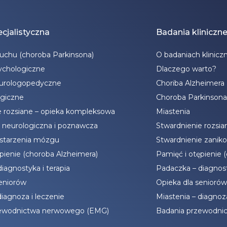
cjalistyczna
Badania kliniczn
ruchu (choroba Parkinsona)
O badaniach klinicz
ychologiczne
Dlaczego warto?
eurologopedyczne
Choriba Alzheimera
giczne
Choroba Parkinsona
e rozsiane – opieka kompleksowa
Miastenia
a neurologiczna i poznawcza
Stwardnienie rozsia
 starzenia mózgu
Stwardnienie zanik
pienie (choroba Alzheimera)
Pamięć i otępienie 
iagnostyka i terapia
Padaczka – diagnost
seniorów
Opieka dla seniorów
diagnoza i leczenie
Miastenia – diagnoza
zewodnictwa nerwowego (EMG)
Badania przewodni