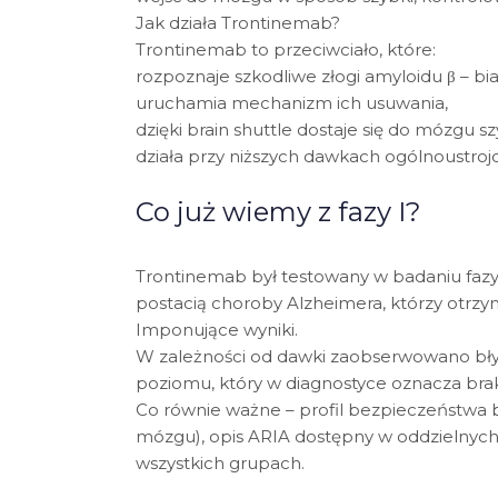
Jak działa Trontinemab?
Trontinemab to przeciwciało, które:
rozpoznaje szkodliwe złogi amyloidu β – 
uruchamia mechanizm ich usuwania,
dzięki brain shuttle dostaje się do mózgu szy
działa przy niższych dawkach ogólnoustroj
Co już wiemy z fazy I?
Trontinemab był testowany w badaniu fazy
postacią choroby Alzheimera, którzy otrzy
Imponujące wyniki.
W zależności od dawki zaobserwowano bły
poziomu, który w diagnostyce oznacza bra
Co równie ważne – profil bezpieczeństwa 
mózgu), opis ARIA dostępny w oddzielnych
wszystkich grupach.