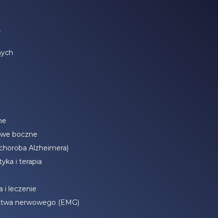
e
nych
ne
owe boczne
(choroba Alzheimera)
yka i terapia
 i leczenie
ctwa nerwowego (EMG)