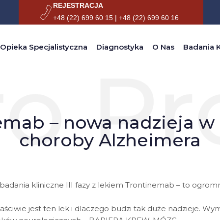
REJESTRACJA
+48 (22) 699 60 15 | +48 (22) 699 60 16
CZENIU CHOROBY ALZHEIMERA
Opieka Specjalistyczna
Diagnostyka
O Nas
Badania K
emab – nowa nadzieja w 
choroby Alzheimera
ą badania kliniczne III fazy z lekiem Trontinemab – to ogro
aściwie jest ten lek i dlaczego budzi tak duże nadzieje. Wy