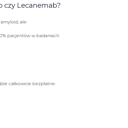
b czy Lecanemab?
amyloid, ale:
30% pacjentów w badaniach.
zie całkowicie bezpłatne.