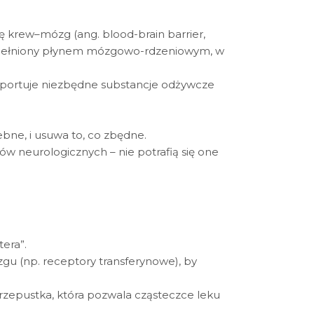
ę krew–mózg (ang. blood-brain barrier,
ypełniony płynem mózgowo-rdzeniowym, w
nsportuje niezbędne substancje odżywcze
ebne, i usuwa to, co zbędne.
w neurologicznych – nie potrafią się one
era”.
u (np. receptory transferynowe), by
 przepustka, która pozwala cząsteczce leku