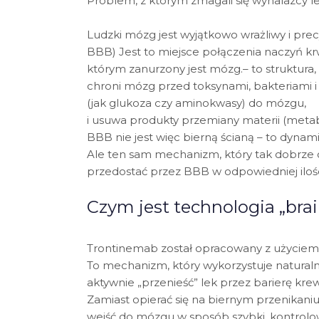
Problem, z którym zmagali się wynalazc
Ludzki mózg jest wyjątkowo wrażliwy i pre
BBB) Jest to miejsce połączenia naczyń
którym zanurzony jest mózg.– to struktura, 
chroni mózg przed toksynami, bakteriami i
(jak glukoza czy aminokwasy) do mózgu,
i usuwa produkty przemiany materii (metab
BBB nie jest więc bierną ścianą – to dynami
Ale ten sam mechanizm, który tak dobrze c
przedostać przez BBB w odpowiedniej ilości
Czym jest technologia „brai
Trontinemab został opracowany z użyciem tz
To mechanizm, który wykorzystuje natural
aktywnie „przenieść” lek przez barierę kr
Zamiast opierać się na biernym przenikaniu,
wejść do mózgu w sposób szybki, kontrolow