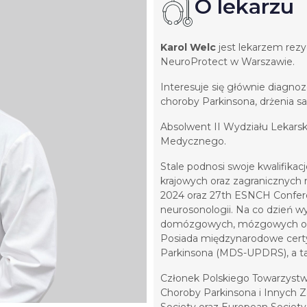
O lekarzu
Karol Welc
jest lekarzem re
NeuroProtect w Warszawie.
Interesuje się głównie diagn
choroby Parkinsona, drżenia sa
Absolwent II Wydziału Lekars
Medycznego.
Stale podnosi swoje kwalifikacj
krajowych oraz zagranicznych 
2024 oraz 27th ESNCH Conferen
neurosonologii. Na co dzień w
domózgowych, mózgowych oraz
Posiada międzynarodowe certy
Parkinsona (MDS-UPDRS), a t
Członek Polskiego Towarzyst
Choroby Parkinsona i Innych