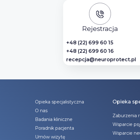
Rejestracja
+48 (22) 699 60 15
+48 (22) 699 60 16
recepcja@neuroprotect.pl
Opieka spe
Opieka specjalistyczna
O nas
Zaburzenia 
Badania kliniczne
Wsparcie ps
Poradnik pacjenta
Wsparcie n
Umów wizytę