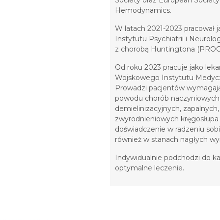
Society oraz European Society
Hemodynamics.
W latach 2021-2023 pracował ja
Instytutu Psychiatrii i Neurolo
z chorobą Huntingtona (PROOF-
Od roku 2023 pracuje jako leka
Wojskowego Instytutu Medyc
Prowadzi pacjentów wymagający
powodu chorób naczyniowych
demielinizacyjnych, zapalnych
zwyrodnieniowych kręgosłupa 
doświadczenie w radzeniu sob
również w stanach nagłych wy
Indywidualnie podchodzi do ka
optymalne leczenie.