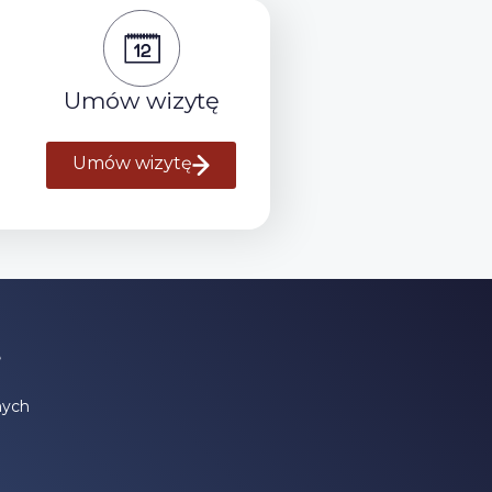
Umów wizytę
Umów wizytę
e
nych