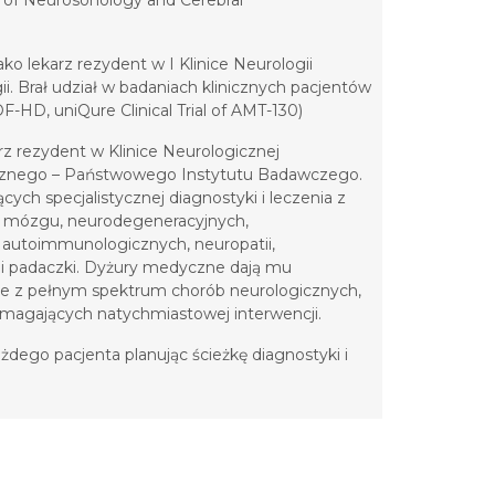
 of Neurosonology and Cerebral
ko lekarz rezydent w I Klinice Neurologii
gii. Brał udział w badaniach klinicznych pacjentów
HD, uniQure Clinical Trial of AMT-130)
rz rezydent w Klinice Neurologicznej
znego – Państwowego Instytutu Badawczego.
ch specjalistycznej diagnostyki i leczenia z
 mózgu, neurodegeneracyjnych,
, autoimmunologicznych, neuropatii,
i padaczki. Dyżury medyczne dają mu
ie z pełnym spektrum chorób neurologicznych,
magających natychmiastowej interwencji.
żdego pacjenta planując ścieżkę diagnostyki i