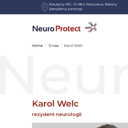
Klaudyny 16C, 01-684 Warszawa, Bielany
(bezpłatny parking)
Home
O nas
Karol Welc
Karol Welc
rezydent neurologii