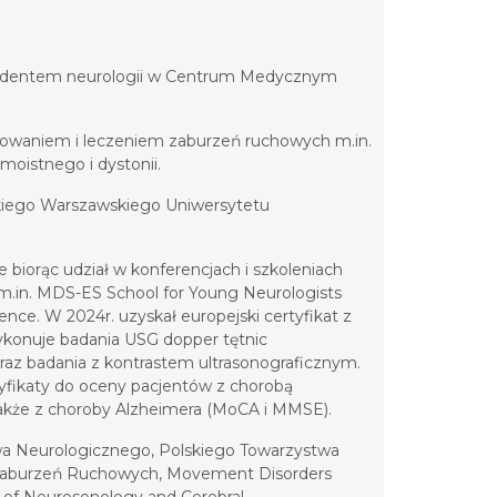
zydentem neurologii w Centrum Medycznym
ozowaniem i leczeniem zaburzeń ruchowych m.in.
moistnego i dystonii.
kiego Warszawskiego Uniwersytetu
e biorąc udział w konferencjach i szkoleniach
m.in. MDS-ES School for Young Neurologists
ce. W 2024r. uzyskał europejski certyfikat z
ykonuje badania USG dopper tętnic
 badania z kontrastem ultrasonograficznym.
fikaty do oceny pacjentów z chorobą
akże z choroby Alzheimera (MoCA i MMSE).
wa Neurologicznego, Polskiego Towarzystwa
 Zaburzeń Ruchowych, Movement Disorders