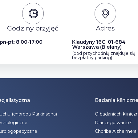
Godziny przyjęć
Adres
pn-pt: 8:00-17:00
Klaudyny 16C, 01-684
Warszawa (Bielany)
(pod przychodnią znajduje się
bezpłatny parking)
cjalistyczna
Badania kliniczn
ruchu (choroba Parkinsona)
O badaniach klinicz
ychologiczne
Dlaczego warto?
eurologopedyczne
Choriba Alzheimera