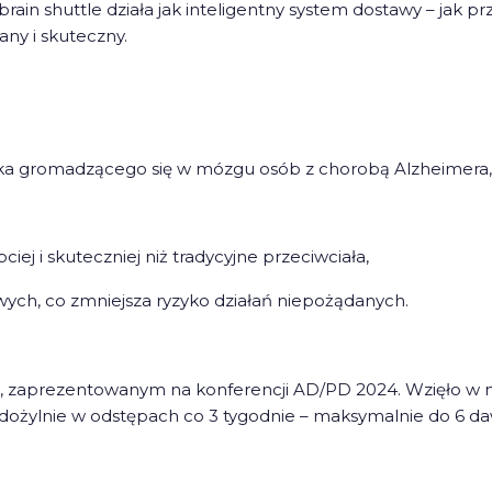
brain shuttle działa jak inteligentny system dostawy – jak 
ny i skuteczny.
ałka gromadzącego się w mózgu osób z chorobą Alzheimera,
ciej i skuteczniej niż tradycyjne przeciwciała,
wych, co zmniejsza ryzyko działań niepożądanych.
I, zaprezentowanym na konferencji AD/PD 2024. Wzięło w n
 dożylnie w odstępach co 3 tygodnie – maksymalnie do 6 d