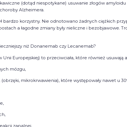
kawiczne (dotąd niespotykane) usuwanie złogów amyloidu
 choroby Alzheimera.
ył bardzo korzystny. Nie odnotowano żadnych ciężkich pr
postach a łagodne zmiany były nieliczne i bezobjawowe. T
eczniejszy niż Donanemab czy Lecanemab?
ii Europejskiej) to przeciwciała, które również usuwają am
śnych mózgu,
(obrzęki, mikrokrwawienia), które występowały nawet u 3
e,
ch,
akcji zapalnej,