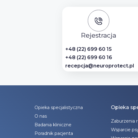
Rejestracja
+48 (22) 699 60 15
+48 (22) 699 60 16
recepcja@neuroprotect.pl
Opieka spe
Opieka specjalistyczna
O nas
Zaburzenia 
Badania kliniczne
Wsparcie ps
Poradnik pacjenta