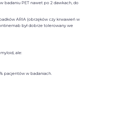
 w badaniu PET nawet po 2 dawkach, do
zypadków ARIA (obrzęków czy krwawień w
rontinemab był dobrze tolerowany we
yloid, ale:
0% pacjentów w badaniach.