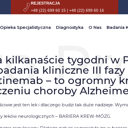
REJESTRACJA
+48 (22) 699 60 15 | +48 (22) 699 60 16
 POLSCE RUSZAJĄ BADANIA KLINICZNE III FAZY Z LEKIEM TRONTINEMAB – TO OGROM
Opieka Specjalistyczna
Diagnostyka
O Nas
Badania K
a kilkanaście tygodni w 
badania kliniczne III fazy
tinemab – to ogromny k
czeniu choroby Alzheime
ściwie jest ten lek i dlaczego budzi tak duże nadzieje. Wym
zcy leków neurologicznych – BARIERA KREW-MÓZG.
yzyjnie regulowany. Dlatego natura wyposażyła go w barierę