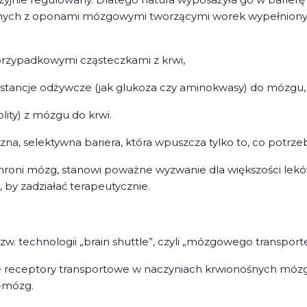
nośnych z oponami mózgowymi tworzącymi worek wypełni
przypadkowymi cząsteczkami z krwi,
bstancje odżywcze (jak glukoza czy aminokwasy) do mózgu,
ity) z mózgu do krwi.
zna, selektywna bariera, która wpuszcza tylko to, co potrze
roni mózg, stanowi poważne wyzwanie dla większości leków
 by zadziałać terapeutycznie.
. technologii „brain shuttle”, czyli „mózgowego transporte
e receptory transportowe w naczyniach krwionośnych mózgu
w–mózg.