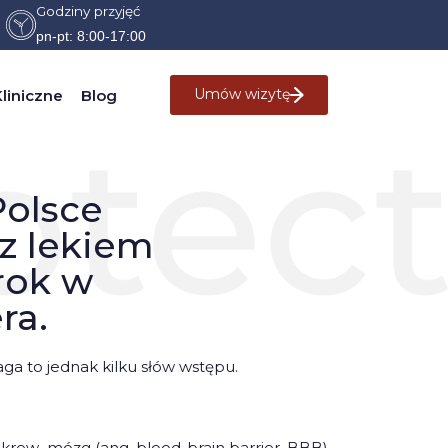
Godziny przyjęć
pn-pt: 8:00-17:00
NY KROK W LECZENIU CHOROBY ALZHEIMERA.
Umów wizytę
liniczne
Blog
Polsce
 z lekiem
rok w
ra.
aga to jednak kilku słów wstępu.
 krew–mózg (ang. blood-brain barrier, BBB)