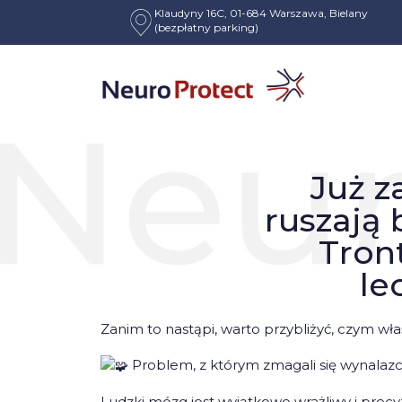
Klaudyny 16C, 01-684 Warszawa, Bielany
(bezpłatny parking)
HOME
UNCATEGORIZED
JUŻ ZA KILKANAŚCIE TYGODNI W
Poradnik pacjenta
Już z
ruszają 
Tron
le
Zanim to nastąpi, warto przybliżyć, czym wła
Problem, z którym zmagali się wynala
Ludzki mózg jest wyjątkowo wrażliwy i prec