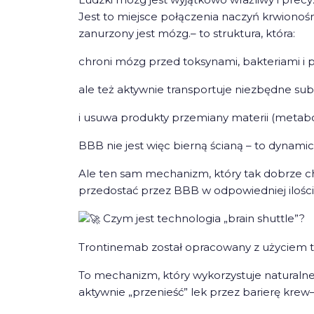
Jest to miejsce połączenia naczyń krwio
zanurzony jest mózg.– to struktura, która:
chroni mózg przed toksynami, bakteriami i 
ale też aktywnie transportuje niezbędne su
i usuwa produkty przemiany materii (metabol
BBB nie jest więc bierną ścianą – to dynamic
Ale ten sam mechanizm, który tak dobrze ch
przedostać przez BBB w odpowiedniej ilości,
Czym jest technologia „brain shuttle”?
Trontinemab został opracowany z użyciem tzw
To mechanizm, który wykorzystuje naturaln
aktywnie „przenieść” lek przez barierę kre