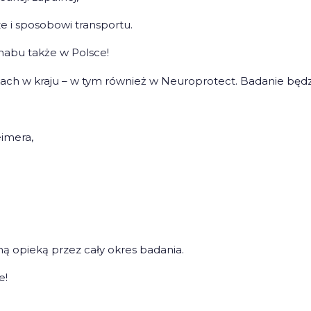
ze i sposobowi transportu.
mabu także w Polsce!
ch w kraju – w tym również w Neuroprotect. Badanie będzi
eimera,
ą opieką przez cały okres badania.
e!