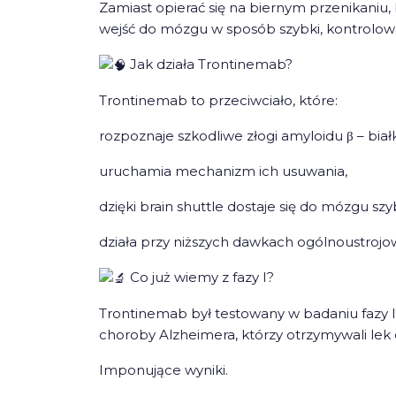
Zamiast opierać się na biernym przenikaniu, 
wejść do mózgu w sposób szybki, kontrolowa
Jak działa Trontinemab?
Trontinemab to przeciwciało, które:
rozpoznaje szkodliwe złogi amyloidu β – bi
uruchamia mechanizm ich usuwania,
dzięki brain shuttle dostaje się do mózgu szyb
działa przy niższych dawkach ogólnoustrojo
Co już wiemy z fazy I?
Trontinemab był testowany w badaniu fazy 
choroby Alzheimera, którzy otrzymywali lek
Imponujące wyniki.