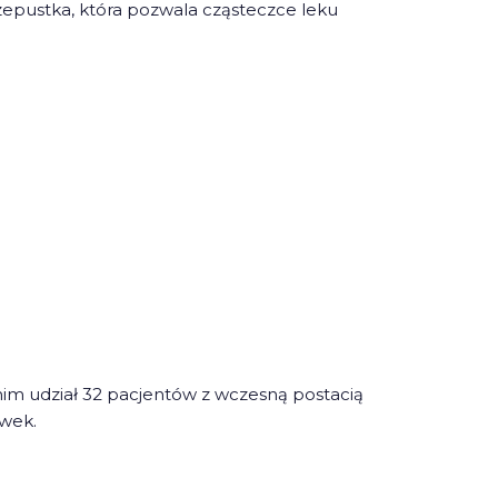
przepustka, która pozwala cząsteczce leku
im udział 32 pacjentów z wczesną postacią
awek.