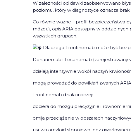
W zależności od dawki zaobserwowano błys
poziomu, który w diagnostyce oznacza brak
Co równie ważne – profil bezpieczeństwa b
mózgu), opis ARIA dostępny w oddzielnych 
wszystkich grupach.
Dlaczego Trontinemab może być bezpi
Donanemab i Lecanemab (zarejestrowany w Un
działają intensywnie wokół naczyń krwiono
mogą prowadzić do powikłań zwanych ARIA 
Trontinemab działa inaczej:
dociera do mózgu precyzyjnie i równomierni
omija przeciążenie w obszarach naczyniowy
usuwa amyloid stopniowo, bez gwałtownej re