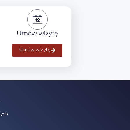
Umów wizytę
Umów wizytę
e
nych