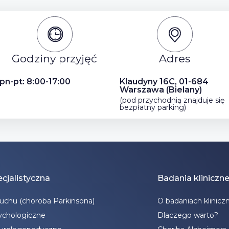
Godziny przyjęć
Adres
pn-pt: 8:00-17:00
Klaudyny 16C, 01-684
Warszawa (Bielany)
(pod przychodnią znajduje się
bezpłatny parking)
cjalistyczna
Badania kliniczn
ruchu (choroba Parkinsona)
O badaniach klinicz
ychologiczne
Dlaczego warto?